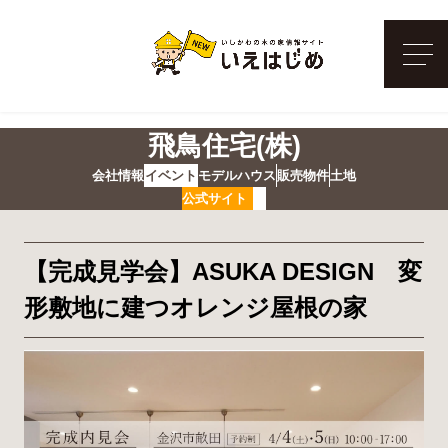
メ
飛鳥住宅(株)
会社情報
イベント
モデルハウス
販売物件
土地
公式サイト
【完成見学会】ASUKA DESIGN 変
形敷地に建つオレンジ屋根の家