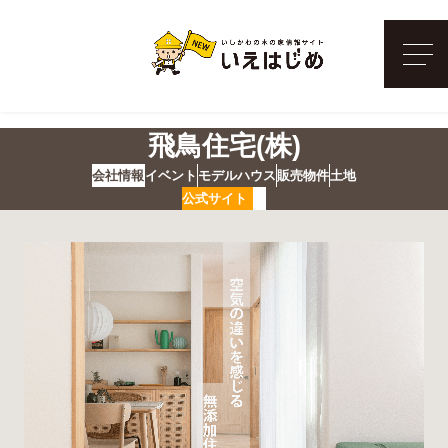
メ
飛鳥住宅(株)
会社情報
イベント
モデルハウス
販売物件
土地
公式サイト