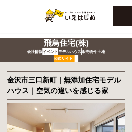
メ
飛鳥住宅(株)
会社情報
イベント
モデルハウス
販売物件
土地
公式サイト
金沢市三口新町｜無添加住宅モデル
ハウス｜空気の違いを感じる家