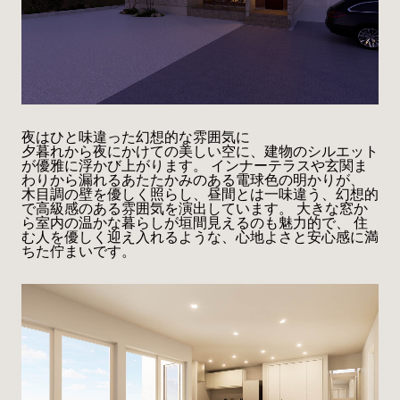
夜はひと味違った幻想的な雰囲気に
夕暮れから夜にかけての美しい空に、建物のシルエット
が優雅に浮かび上がります。 インナーテラスや玄関ま
わりから漏れるあたたかみのある電球色の明かりが、
木目調の壁を優しく照らし、昼間とは一味違う、幻想的
で高級感のある雰囲気を演出しています。 大きな窓か
ら室内の温かな暮らしが垣間見えるのも魅力的で、 住
む人を優しく迎え入れるような、心地よさと安心感に満
ちた佇まいです。