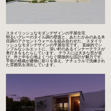
スタイリッシュなモダンデザインの平屋住宅
明るいグレーのタイル調の壁面と、あたたかみのある木
目調のアクセントウォールを組み合わせた、 スタイリ
ッシュなモダンデザインの平屋住宅です。 直線的でシ
ンプルなシルエットに、深い軒のあるインナーテラスが
奥行きをもたらしています。 テラスには大きな窓が並
び、外と中を心地よくつなぐ開放的な設計が魅力です。
手前の植栽が建物に彩りを添え、ナチュラルで洗練され
た雰囲気を演出しています。