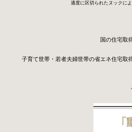
適度に区切られたヌックによ
国
の住宅取
子育て世帯・若者夫婦世帯の省エ