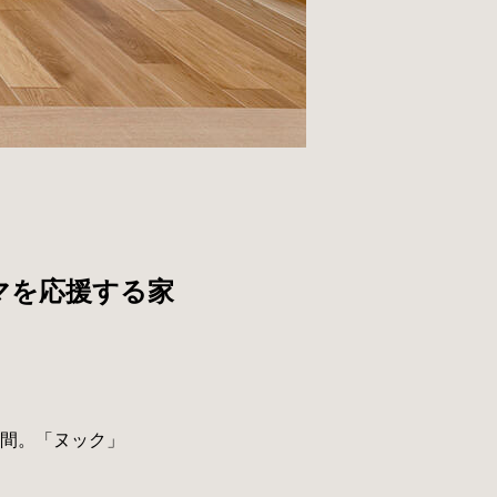
！
マを応援する家
間。「ヌック」