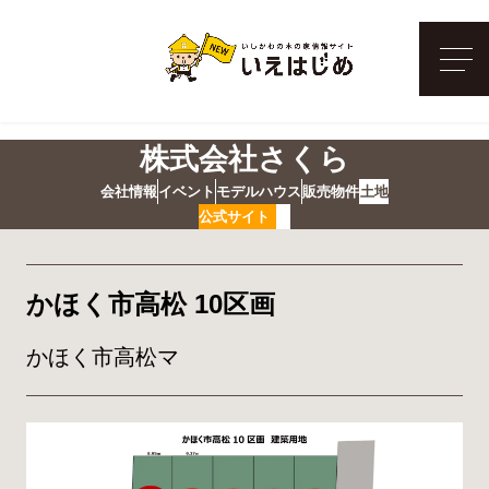
メ
株式会社さくら
会社情報
イベント
モデルハウス
販売物件
土地
公式サイト
かほく市高松 10区画
かほく市高松マ