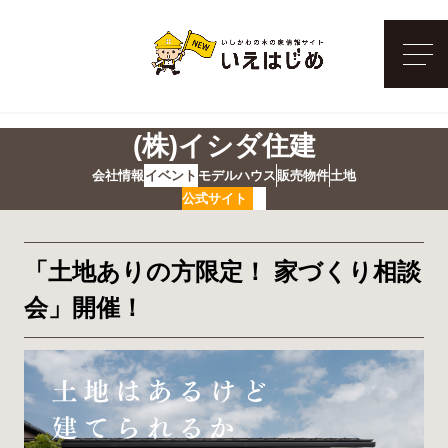
メ
(株)イシダ住建
会社情報
イベント
モデルハウス
販売物件
土地
公式サイト
「土地ありの方限定！ 家づくり相談
会」開催！