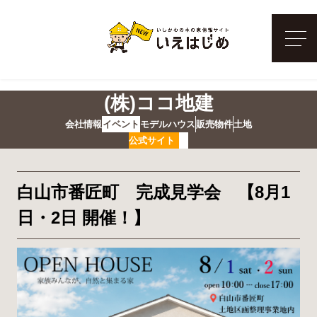
メ
(株)ココ地建
会社情報
イベント
モデルハウス
販売物件
土地
公式サイト
白山市番匠町 完成見学会 【8月1
日・2日 開催！】