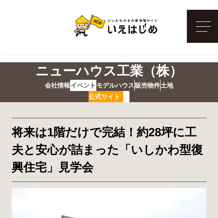
メ
ニューハウス工業（株）
会社情報
イベント
モデルハウス
販売物件
土地
公式サイト
将来は1階だけで完結！約28坪に工
夫と安心が詰まった「いしかわ型復
興住宅」見学会