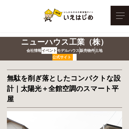
メ
ニューハウス工業（株）
会社情報
イベント
モデルハウス
販売物件
土地
公式サイト
無駄を削ぎ落としたコンパクトな設
計｜太陽光＋全館空調のスマート平
屋