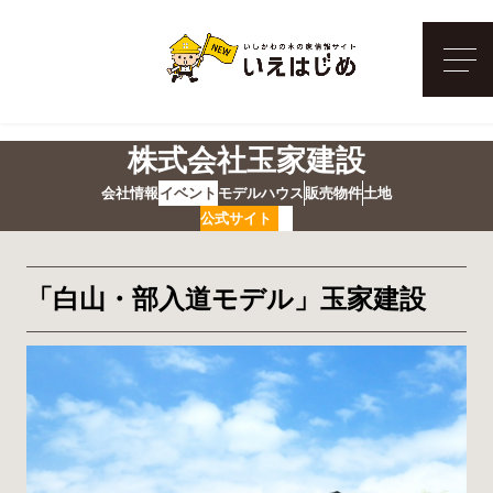
メ
株式会社玉家建設
会社情報
イベント
モデルハウス
販売物件
土地
公式サイト
「白山・部入道モデル」玉家建設