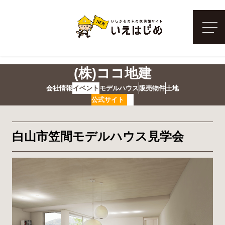
メ
(株)ココ地建
会社情報
イベント
モデルハウス
販売物件
土地
公式サイト
白山市笠間モデルハウス見学会