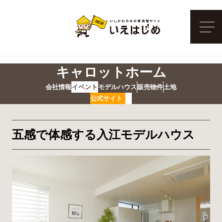
メ
キャロットホーム
会社情報
イベント
モデルハウス
販売物件
土地
公式サイト
五感で体感する入江モデルハウス